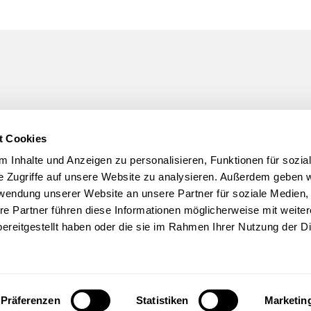
Laden Sie sich jet
t Cookies
runter!
 Inhalte und Anzeigen zu personalisieren, Funktionen für sozia
e Zugriffe auf unsere Website zu analysieren. Außerdem geben w
rwendung unserer Website an unsere Partner für soziale Medien
ZUM BROSCH
Zum Broschür
DOWNLOAD
re Partner führen diese Informationen möglicherweise mit weite
ereitgestellt haben oder die sie im Rahmen Ihrer Nutzung der D
t CAS
nt.hsg
Präferenzen
Statistiken
Marketin