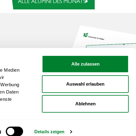
ALLE ALUMNI DES MONATS
zt unsere Broschüre
Alle zulassen
le Medien
ir
Auswahl erlauben
, Werbung
ÜREN
en Download
ren Daten
ienste
Ablehnen
g
Details zeigen