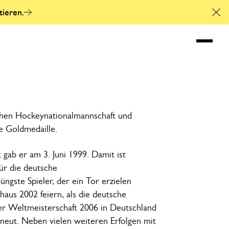
tieren.
Cl
Matthias Witthau
Heading
schen Hockeynationalmannschaft und
e Goldmedaille.
gab er am 3. Juni 1999. Damit ist
für die deutsche
ngste Spieler, der ein Tor erzielen
haus 2002 feiern, als die deutsche
r Weltmeisterschaft 2006 in Deutschland
neut. Neben vielen weiteren Erfolgen mit