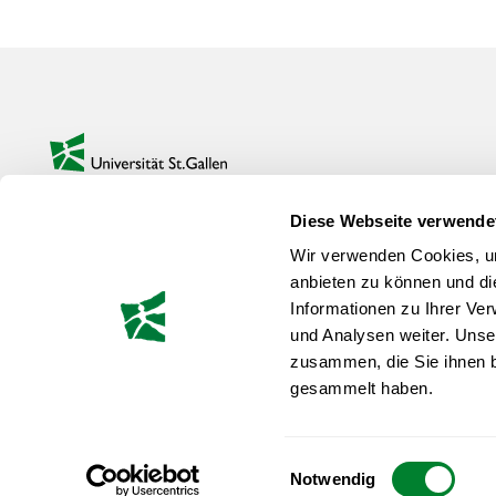
Footer
zur Startseite
INHALT
IMPRESSUM
Diese Webseite verwende
REFERIERENDE
DATENSCHUTZ
Wir verwenden Cookies, um
anbieten zu können und di
TERMINE & GEBÜHREN
csm@unisg.ch
Informationen zu Ihrer Ve
und Analysen weiter. Unse
zusammen, die Sie ihnen b
ALUMNI DES MONATS
Sportmanagemen
gesammelt haben.
HSG
SPORTJOBS
@sportmanageme
Einwilligungsauswahl
© 2026 Sportmanagement CAS HSG
Notwendig