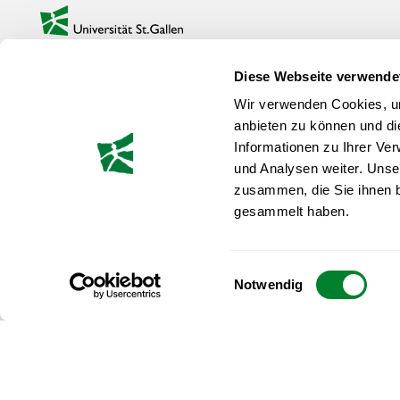
zur Startseite
INHALT
IMPRESSUM
Diese Webseite verwende
REFERIERENDE
DATENSCHUTZ
Wir verwenden Cookies, um
anbieten zu können und di
TERMINE & GEBÜHREN
csm@unisg.ch
Informationen zu Ihrer Ve
und Analysen weiter. Unse
ALUMNI DES MONATS
zusammen, die Sie ihnen b
Sportmanagemen
gesammelt haben.
HSG
SPORTJOBS
@sportmanageme
Einwilligungsauswahl
© 2026 Sportmanagement CAS HSG
Notwendig