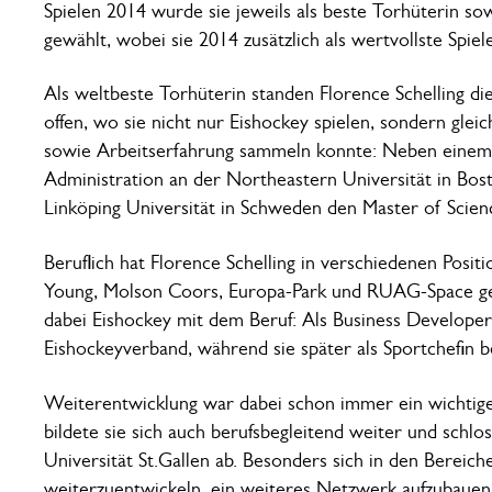
Spielen 2014 wurde sie jeweils als beste Torhüterin so
gewählt, wobei sie 2014 zusätzlich als wertvollste Spie
Als weltbeste Torhüterin standen Florence Schelling 
offen, wo sie nicht nur Eishockey spielen, sondern glei
sowie Arbeitserfahrung sammeln konnte: Neben einem 
Administration an der Northeastern Universität in Bos
Linköping Universität in Schweden den Master of Scienc
Beruflich hat Florence Schelling in verschiedenen Pos
Young, Molson Coors, Europa-Park und RUAG-Space gear
dabei Eishockey mit dem Beruf: Als Business Developeri
Eishockeyverband, während sie später als Sportchefin b
Weiterentwicklung war dabei schon immer ein wichtige
bildete sie sich auch berufsbegleitend weiter und sch
Universität St.Gallen ab. Besonders sich in den Berei
weiterzuentwickeln, ein weiteres Netzwerk aufzubauen