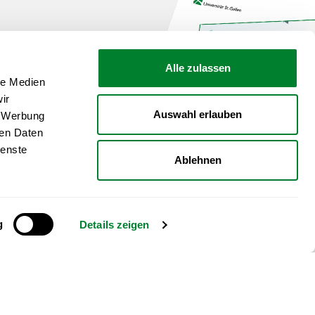
zt unsere Broschüre
Alle zulassen
le Medien
ir
Auswahl erlauben
, Werbung
ÜREN
en Download
ren Daten
ienste
Ablehnen
g
Details zeigen