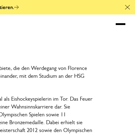
tieren.
Cl
Florence Schellin
Heading
biete, die den Werdegang von Florence
neinander, mit dem Studium an der HSG
Mal als Eishockeyspielerin im Tor. Das Feuer
 einer Wahnsinnskarriere dar. Sie
 Olympischen Spielen sowie 11
ine Bronzemedaille. Dabei erhielt sie
eisterschaft 2012 sowie den Olympischen