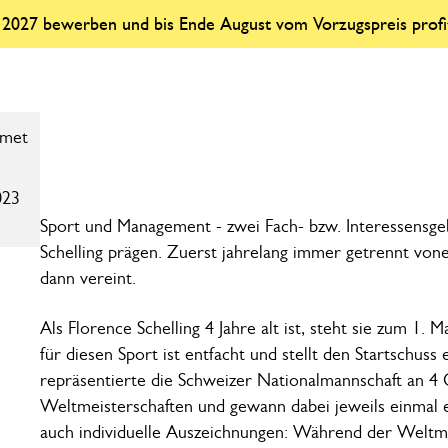
r 2027 bewerben und bis Ende August vom Vorzugspreis profi
023
Sport und Management - zwei Fach- bzw. Interessensge
Schelling prägen. Zuerst jahrelang immer getrennt vo
dann vereint.
Als Florence Schelling 4 Jahre alt ist, steht sie zum 1. 
für diesen Sport ist entfacht und stellt den Startschuss
repräsentierte die Schweizer Nationalmannschaft an 4
Weltmeisterschaften und gewann dabei jeweils einmal e
auch individuelle Auszeichnungen: Während der Weltm