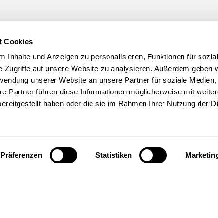
Laden Sie sich jet
t Cookies
runter!
 Inhalte und Anzeigen zu personalisieren, Funktionen für sozia
e Zugriffe auf unsere Website zu analysieren. Außerdem geben w
rwendung unserer Website an unsere Partner für soziale Medien
ZUM BROSCH
Zum Broschür
DOWNLOAD
re Partner führen diese Informationen möglicherweise mit weite
ereitgestellt haben oder die sie im Rahmen Ihrer Nutzung der D
t CAS
nt.hsg
Präferenzen
Statistiken
Marketin