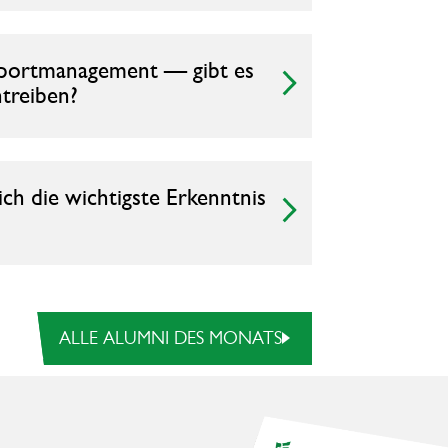
m Sportmanagement — gibt es
ntreiben?
ch die wichtigste Erkenntnis
alle Alumni des Monats
ALLE ALUMNI DES MONATS