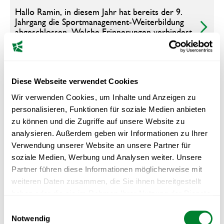
Hallo Ramin, in diesem Jahr hat bereits der 9.
Jahrgang die Sportmanagement‑Weiterbildung
abgeschlossen. Welche Erinnerungen verbindest
du mit dem Lehrgang?
Diese Webseite verwendet Cookies
Du warst lange in der Immobilienbranche tätig.
Gibt es Kompetenzen, welche dir nun auch im
Wir verwenden Cookies, um Inhalte und Anzeigen zu
Management eines Fussballvereins weiterhelfen?
personalisieren, Funktionen für soziale Medien anbieten
zu können und die Zugriffe auf unsere Website zu
analysieren. Außerdem geben wir Informationen zu Ihrer
Verwendung unserer Website an unsere Partner für
Wie bist du zu deiner heutigen Aufgabe
soziale Medien, Werbung und Analysen weiter. Unsere
gekommen und was war ausschlaggebend, dass
du nun in der Sportbranche tätig bist?
Partner führen diese Informationen möglicherweise mit
weiteren Daten zusammen, die Sie ihnen bereitgestellt
haben oder die sie im Rahmen Ihrer Nutzung der Dienste
gesammelt haben.
Einwilligungsauswahl
Gibt es Inhalte des Lehrgangs, die du im Rahmen
Notwendig
deiner Tätigkeit als Chief Officer Sport beim FC