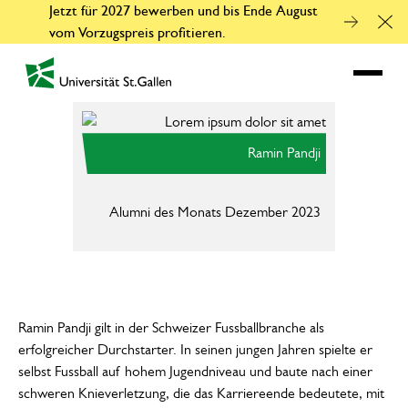
Jetzt für 2027 bewerben und bis Ende August
Clo
vom Vorzugspreis profitieren.
zur Startseite
Ramin Pandji
Alumni des Monats Dezember 2023
Ra
He
Ramin Pandji gilt in der Schweizer Fussballbranche als
erfolgreicher Durchstarter. In seinen jungen Jahren spielte er
selbst Fussball auf hohem Jugendniveau und baute nach einer
schweren Knieverletzung, die das Karriereende bedeutete, mit