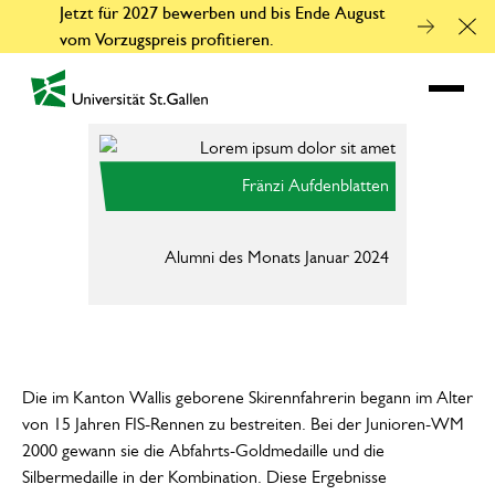
Jetzt für 2027 bewerben und bis Ende August
Clo
vom Vorzugspreis profitieren.
zur Startseite
Fränzi Aufdenblatten
Alumni des Monats Januar 2024
Fr
He
Die im Kanton Wallis geborene Skirennfahrerin begann im Alter
von 15 Jahren FIS-Rennen zu bestreiten. Bei der Junioren-WM
2000 gewann sie die Abfahrts-Goldmedaille und die
Silbermedaille in der Kombination. Diese Ergebnisse