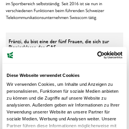
im Sportbereich selbstständig. Seit 2016 ist sie nun in
verschiedenen Funktionen beim führenden Schweizer
Telekommunikationsunternehmen Swisscom tätig.
Fränzi, du bist eine der fünf Frauen, die sich zur
Pionierklasse des CAS
Sportmanagement‑Lehrgangs zählen durften.
Welche Erinnerungen verbindest du mit der
Weiterbildung?
Diese Webseite verwendet Cookies
Wir verwenden Cookies, um Inhalte und Anzeigen zu
Nach der Karriere hast du dich mit einem
personalisieren, Funktionen für soziale Medien anbieten
Start‑up‑Unternehmen im Schneesport‑Bereich
zu können und die Zugriffe auf unsere Website zu
selbstständig gemacht. Wie kam es dazu?
analysieren. Außerdem geben wir Informationen zu Ihrer
Verwendung unserer Website an unsere Partner für
soziale Medien, Werbung und Analysen weiter. Unsere
Gibt es Kompetenzen, welche du im Rahmen
Partner führen diese Informationen möglicherweise mit