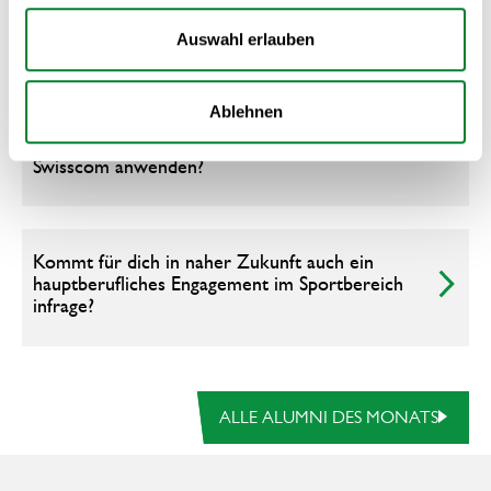
willst?
Auswahl erlauben
Du arbeitest nicht direkt in der Sportbranche.
Ablehnen
Welche Erkenntnisse der Weiterbildung kannst
du trotzdem gut im beruflichen Alltag bei der
Swisscom anwenden?
Kommt für dich in naher Zukunft auch ein
hauptberufliches Engagement im Sportbereich
infrage?
alle Alumni des Monats
ALLE ALUMNI DES MONATS
Footer