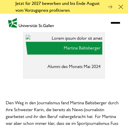
Jetzt für 2027 bewerben und bis Ende August
Clo
vom Vorzugspreis profitieren.
zur Startseite
Martina Baltisberger
Alumni des Monats Mai 2024
Ma
He
Den Weg in den Journalismus fand Martina Baltisberger durch
ihre Schwester Karin, die bereits als News-Journalistin
gearbeitet und ihr den Beruf nähergebracht hat. Für Martina
war aber schon immer klar, dass sie im Sportjournalismus Fuss