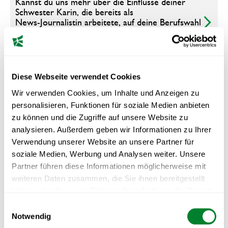
Kannst du uns mehr über die Einflüsse deiner
Schwester Karin, die bereits als
News‑Journalistin arbeitete, auf deine Berufswahl
und deine Entwicklung im Sportjournalismus
erzählen?
Diese Webseite verwendet Cookies
Als Produktionsassistentin bei
Wir verwenden Cookies, um Inhalte und Anzeigen zu
Eishockeyübertragungen für Teleclub hattest du
personalisieren, Funktionen für soziale Medien anbieten
sicherlich einige Herausforderungen zu
bewältigen. Wie bist du mit diesen umgegangen
zu können und die Zugriffe auf unsere Website zu
und wie haben sie deine Entwicklung im
analysieren. Außerdem geben wir Informationen zu Ihrer
Sportjournalismus beeinflusst?
Verwendung unserer Website an unsere Partner für
soziale Medien, Werbung und Analysen weiter. Unsere
Partner führen diese Informationen möglicherweise mit
weiteren Daten zusammen, die Sie ihnen bereitgestellt
Anschliessend hast du Medien‑ und
haben oder die sie im Rahmen Ihrer Nutzung der Dienste
Kommunikationswissenschaften in Fribourg
studiert und gleichzeitig weiter für Teleclub
gesammelt haben.
Einwilligungsauswahl
gearbeitet. Wie hat dich dein Studium auf deine
Notwendig
Karriere im Sportjournalismus vorbereitet, und