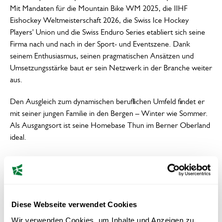
Mit Mandaten für die Mountain Bike WM 2025, die IIHF
Eishockey Weltmeisterschaft 2026, die Swiss Ice Hockey
Players' Union und die Swiss Enduro Series etabliert sich seine
Firma nach und nach in der Sport- und Eventszene. Dank
seinem Enthusiasmus, seinen pragmatischen Ansätzen und
Umsetzungsstärke baut er sein Netzwerk in der Branche weiter
aus.
Den Ausgleich zum dynamischen beruflichen Umfeld findet er
mit seiner jungen Familie in den Bergen – Winter wie Sommer.
Als Ausgangsort ist seine Homebase Thun im Berner Oberland
ideal.
Lieber Christian, dein Weg startete mit einer
handwerklichen Lehre und führte über den
EMBA bis hin zum CAS Sportmanagement an der
Diese Webseite verwendet Cookies
HSG. Wie viel „Handwerker“ steckt heute noch
in deiner Arbeitsweise?
Wir verwenden Cookies, um Inhalte und Anzeigen zu