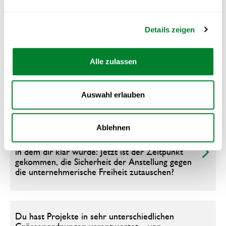
Universität St. Gallen dennoch der richtige und
notwendige nächste Schritt für deine Karriere?
Details zeigen
Im CAS treffen Profisportler auf Manager und
Alle zulassen
Funktionäre. Gab es während deiner Zeit im
CAS einen Denkansatz oder eine Diskussion die
dir besonders in Erinnerung geblieben ist?
Auswahl erlauben
Ablehnen
Im letzten Jahr hast du die ZIONIQ GmbH
gegründet. Gabes diesen einen „Aha-Moment“,
in dem dir klar wurde: Jetzt ist der Zeitpunkt
gekommen, die Sicherheit der Anstellung gegen
die unternehmerische Freiheit zutauschen?
Du hast Projekte in sehr unterschiedlichen