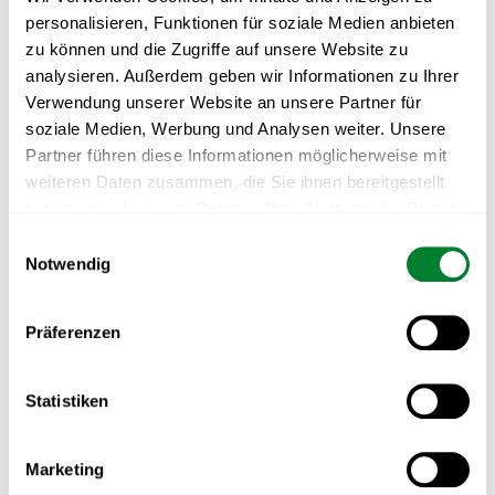
personalisieren, Funktionen für soziale Medien anbieten
zu können und die Zugriffe auf unsere Website zu
analysieren. Außerdem geben wir Informationen zu Ihrer
Beim Alpine Ski World Cup Zermatt/Cervinia
Verwendung unserer Website an unsere Partner für
hast du Pionierarbeit geleistet. Was war die
soziale Medien, Werbung und Analysen weiter. Unsere
grösste „Knacknuss“, wenn man ein Projekt
dieser Grössenordnung über eine Landesgrenze
Partner führen diese Informationen möglicherweise mit
hinweg begleiten darf?
weiteren Daten zusammen, die Sie ihnen bereitgestellt
haben oder die sie im Rahmen Ihrer Nutzung der Dienste
gesammelt haben.
Einwilligungsauswahl
Notwendig
Dein Unternehmen ZIONIQ deckt Sport, Events
und Tourismus ab. Viele betrachten diese
Bereiche getrennt. Wo siehst du aktuell die
Präferenzen
grössten Synergien, die noch zu wenig genutzt
werden?
Statistiken
Du hattest bereits einen EMBA in der Tasche.
Marketing
Warum war der CAS Sportmanagement an der