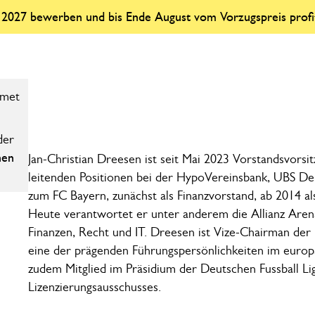
r 2027 bewerben und bis Ende August vom Vorzugspreis profi
der
hen
Jan-Christian Dreesen ist seit Mai 2023 Vorstandsvor
leitenden Positionen bei der HypoVereinsbank, UBS D
zum FC Bayern, zunächst als Finanzvorstand, ab 2014 al
Heute verantwortet er unter anderem die Allianz Are
Finanzen, Recht und IT. Dreesen ist Vize-Chairman der 
eine der prägenden Führungspersönlichkeiten im europä
zudem Mitglied im Präsidium der Deutschen Fussball Li
Lizenzierungsausschusses.