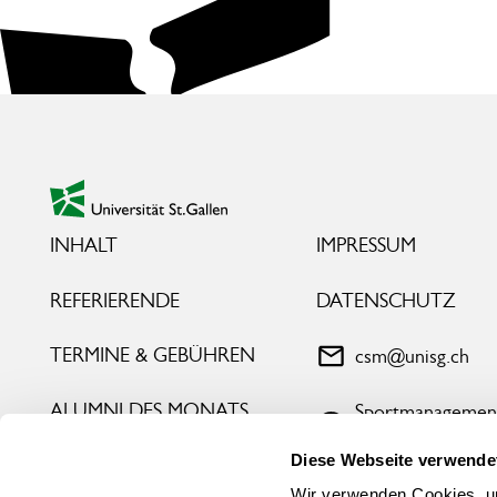
Footer
zur Startseite
INHALT
IMPRESSUM
REFERIERENDE
DATENSCHUTZ
TERMINE & GEBÜHREN
csm@unisg.ch
ALUMNI DES MONATS
Sportmanagemen
HSG
Diese Webseite verwende
SPORTJOBS
Wir verwenden Cookies, um
@sportmanageme