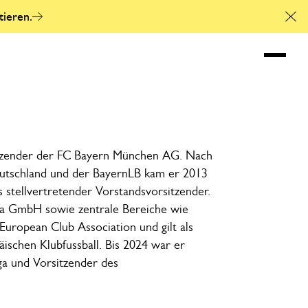
tieren.
Cl
Referierender an d
sitzender der FC Bayern München AG. Nach
eutschland und der BayernLB kam er 2013
s stellvertretender Vorstandsvorsitzender.
na GmbH sowie zentrale Bereiche wie
European Club Association und gilt als
ischen Klubfussball. Bis 2024 war er
ga und Vorsitzender des