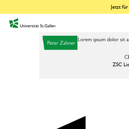
Jetzt fü
zur Startseite
Peter Zahner
C
ZSC Li