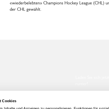
«wieder­belebten» Champions Hockey League (CHL) un
der CHL gewählt.
Laden Sie sich jet
runter!
ZUM BROSCH
t Cookies
Zum Broschür
DOWNLOAD
 Inhalte und Anzeigen zu personalisieren, Funktionen für sozia