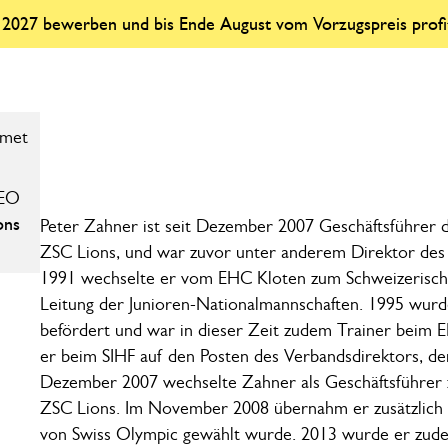
r 2027 bewerben und bis Ende August vom Vorzugspreis profi
EO
ons
Peter Zahner ist seit Dezember 2007 Geschäftsführer 
ZSC Lions, und war zuvor unter anderem Direktor des Sc
1991 wechselte er vom EHC Kloten zum Schweizer­ischen
Leitung der Junioren-National­mann­schaf­ten. 1995 wur
befördert und war in dieser Zeit zudem Trainer beim 
er beim SIHF auf den Posten des Ver­bands­direk­tors, de
Dezember 2007 wechselte Zahner als Geschäfts­führer
ZSC Lions. Im November 2008 übernahm er zusätzlich e
von Swiss Olympic gewählt wurde. 2013 wurde er zude