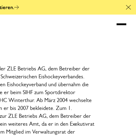
tieren.
Cl
Referierender an d
der ZLE Betriebs AG, dem Betreiber der
hweizer­ischen Eis­hockey­ver­bandes.
 Eis­hockey­ver­band und über­nahm die
de er beim SIHF zum Sport­direktor
EHC Winter­thur. Ab März 2004 wechselte
n er bis 2007 be­klei­dete. Zum 1.
 zur ZLE Betriebs AG, dem Betreiber der
in weiteres Amt, da er in den Exekutivrat
m Mitglied im Verwaltungsrat der