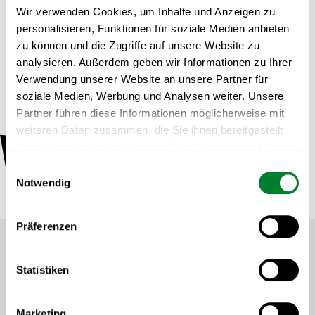
Beteiligungen, digitale Entwicklung und Strategie zuständig. Seit
Wir verwenden Cookies, um Inhalte und Anzeigen zu
Juli 2017 ist Liesenfeld für die Unternehmensentwicklung und
personalisieren, Funktionen für soziale Medien anbieten
Internationalisierung des Bundesligaaufsteigers verantwortlich.
zu können und die Zugriffe auf unsere Website zu
Davor war er im Bereich Marketing und Brand Management
analysieren. Außerdem geben wir Informationen zu Ihrer
tätig, wo er den umfassenden Markenprozess mit
Verwendung unserer Website an unsere Partner für
Identitätsfindung und Markenpositionierung, einschließlich des
soziale Medien, Werbung und Analysen weiter. Unsere
Claims "Spürbar anders", mitgestaltete. Vor seiner Tätigkeit
Partner führen diese Informationen möglicherweise mit
beim 1. FC Köln arbeitete Liesenfeld 2011 einige Monate als
weiteren Daten zusammen, die Sie ihnen bereitgestellt
Eventmanager bei der Stadion Frankfurt Management GmbH.
haben oder die sie im Rahmen Ihrer Nutzung der Dienste
gesammelt haben.
Einwilligungsauswahl
Notwendig
alle Referierenden
ALLE REFERIERENDEN
Präferenzen
Footer
Statistiken
zur Startseite
INHALT
Marketing