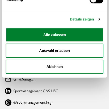
REFERIERENDE
TERMINE & GEBÜHREN
Details zeigen
ALUMNI DES MONATS
Alle zulassen
SPORTJOBS
© 2026 Sportmanagement CAS HSG
Auswahl erlauben
IMPRESSUM
Ablehnen
DATENSCHUTZ
csm@unisg.ch
Sportmanagement CAS HSG
@sportmanagement.hsg