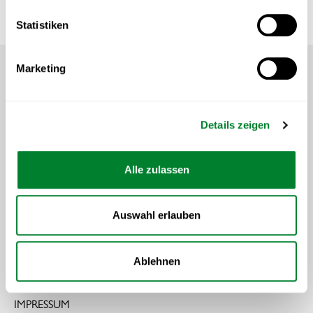
alle Referierenden
ALLE REFERIERENDEN
Statistiken
Footer
Marketing
zur Startseite
INHALT
Details zeigen
REFERIERENDE
Alle zulassen
TERMINE & GEBÜHREN
ALUMNI DES MONATS
Auswahl erlauben
SPORTJOBS
Ablehnen
© 2026 Sportmanagement CAS HSG
IMPRESSUM