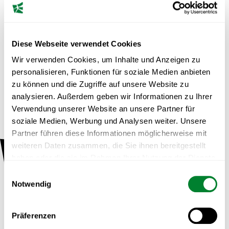
Ref
Diese Webseite verwendet Cookies
Raphael Meyer ist CEO von Tudor Pro Cycling, einem
Wir verwenden Cookies, um Inhalte und Anzeigen zu
Schweizer Profi-Radsportteam mit Sitz in Sursee. Er
personalisieren, Funktionen für soziale Medien anbieten
verantwortet den Aufbau und die strategische Entwicklung der
zu können und die Zugriffe auf unsere Website zu
Mannschaft, die sich seit ihrer Gründung stark im
analysieren. Außerdem geben wir Informationen zu Ihrer
internationalen Radsport etabliert hat.
Verwendung unserer Website an unsere Partner für
Mit seiner klaren Vision treibt er den Ausbau der Organisation
soziale Medien, Werbung und Analysen weiter. Unsere
voran – von der sportlichen Weiterentwicklung bis hin zu
Partner führen diese Informationen möglicherweise mit
modernen Infrastrukturprojekten rund um Training, Betreuung
weiteren Daten zusammen, die Sie ihnen bereitgestellt
und Teamkultur. Unter seiner Leitung verfolgt Tudor Pro
haben oder die sie im Rahmen Ihrer Nutzung der Dienste
Cycling das Ziel, sich langfristig in der Weltspitze des Radsports
gesammelt haben.
Einwilligungsauswahl
zu etablieren und an den grössten Rennen teilzunehmen.
Notwendig
Präferenzen