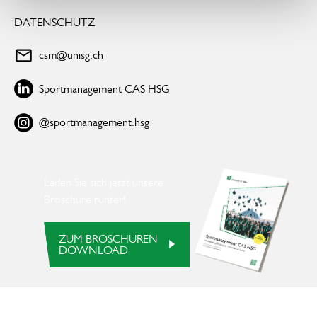
DATENSCHUTZ
csm@unisg.ch
Sportmanagement CAS HSG
@sportmanagement.hsg
Laden Sie sich jetzt unsere
Broschüre runter!
ZUM BROSCHÜREN
Zum Broschüren Download
DOWNLOAD