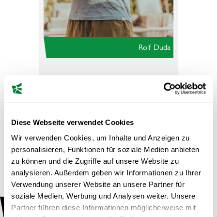
Rolf Duda
Gründer
PEAKWOLF
Diese Webseite verwendet Cookies
Wir verwenden Cookies, um Inhalte und Anzeigen zu
Ref
personalisieren, Funktionen für soziale Medien anbieten
Rolf Duda ist Biohacker, Atemcoach und Gründer von
zu können und die Zugriffe auf unsere Website zu
PEAKWOLF. Er befasst sich intensiv mit den Themen Atmung,
analysieren. Außerdem geben wir Informationen zu Ihrer
Resilienz und bewusstem Lebensstil.
Verwendung unserer Website an unsere Partner für
soziale Medien, Werbung und Analysen weiter. Unsere
Nach Jahren als Unternehmensberater und Geschäftsführer
Partner führen diese Informationen möglicherweise mit
mehrerer Firmen suchte Duda neue Wege, um seine eigene